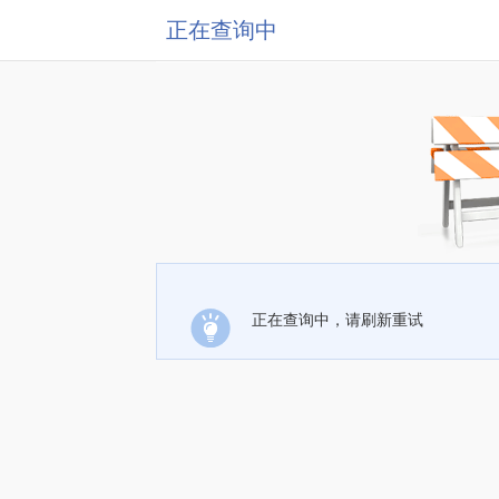
正在查询中
正在查询中，请刷新重试